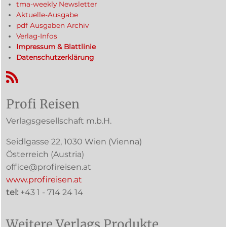
tma-weekly Newsletter
Aktuelle-Ausgabe
pdf Ausgaben Archiv
Verlag-Infos
Impressum & Blattlinie
Datenschutzerklärung
RSS-Feed
Profi Reisen
Verlagsgesellschaft m.b.H.
Seidlgasse 22
,
1030
Wien
(Vienna)
Österreich (
Austria
)
office@profireisen.at
www.profireisen.at
tel:
+43 1 - 714 24 14
Weitere Verlags Produkte