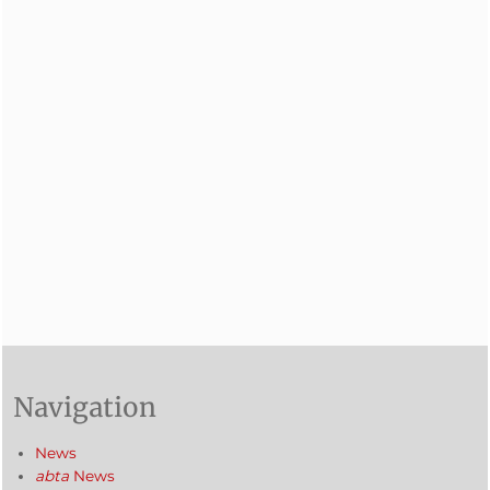
Navigation
News
abta
News