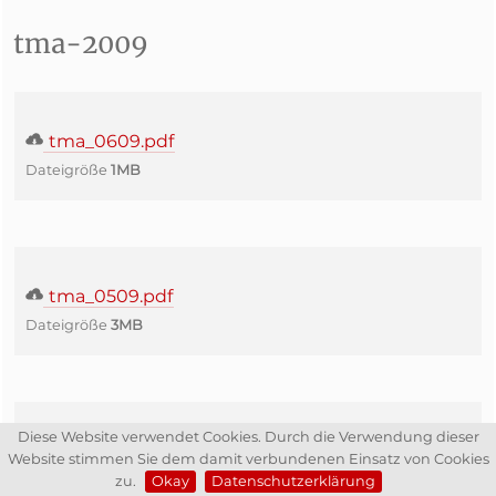
tma-2009
tma_0609.pdf
Dateigröße
1MB
tma_0509.pdf
Dateigröße
3MB
Diese Website verwendet Cookies. Durch die Verwendung dieser
tma_0409.pdf
Website stimmen Sie dem damit verbundenen Einsatz von Cookies
Dateigröße
1MB
zu.
Okay
Datenschutzerklärung