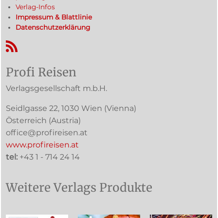
Verlag-Infos
Impressum & Blattlinie
Datenschutzerklärung
RSS-Feed
Profi Reisen
Verlagsgesellschaft m.b.H.
Seidlgasse 22
,
1030
Wien
(Vienna)
Österreich (
Austria
)
office@profireisen.at
www.profireisen.at
tel:
+43 1 - 714 24 14
Weitere Verlags Produkte