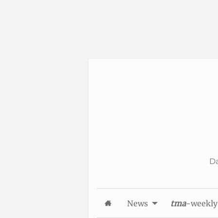
Skip to Content
Da
News
tma
-weekly