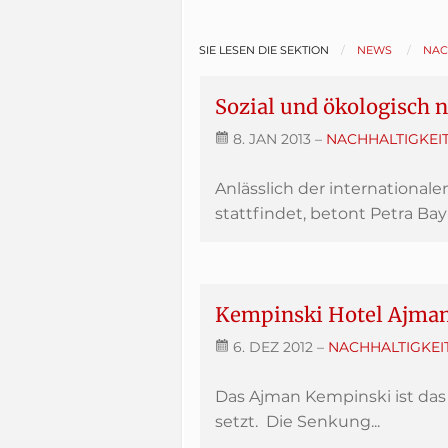
SIE LESEN DIE SEKTION
NEWS
NAC
Sozial und ökologisch 
8. JAN 2013
–
NACHHALTIGKEI
Anlässlich der internationale
stattfindet, betont Petra Bayr,
Kempinski Hotel Ajman 
6. DEZ 2012
–
NACHHALTIGKEI
Das Ajman Kempinski ist das
setzt. Die Senkung...