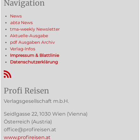
Navigation
News
abta
News
tma-weekly Newsletter
Aktuelle-Ausgabe
pdf Ausgaben Archiv
Verlag-Infos
Impressum & Blattlinie
Datenschutzerklärung
RSS-Feed
Profi Reisen
Verlagsgesellschaft m.b.H.
Seidlgasse 22
,
1030
Wien
(Vienna)
Österreich (
Austria
)
office@profireisen.at
www.profireisen.at