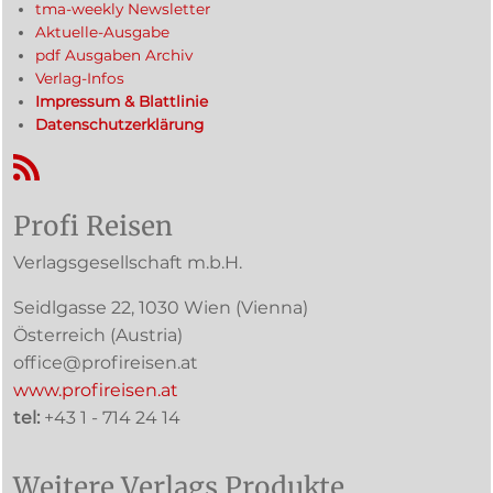
tma-weekly Newsletter
Aktuelle-Ausgabe
pdf Ausgaben Archiv
Verlag-Infos
Impressum & Blattlinie
Datenschutzerklärung
RSS-Feed
Profi Reisen
Verlagsgesellschaft m.b.H.
Seidlgasse 22
,
1030
Wien
(Vienna)
Österreich (
Austria
)
office@profireisen.at
www.profireisen.at
tel:
+43 1 - 714 24 14
Weitere Verlags Produkte