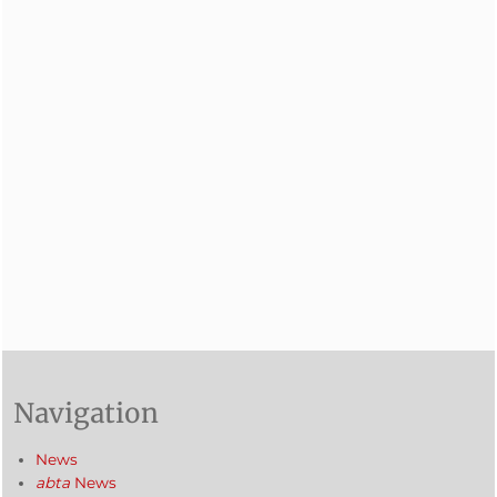
Navigation
News
abta
News