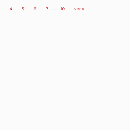
4
5
6
7
…
10
vor »