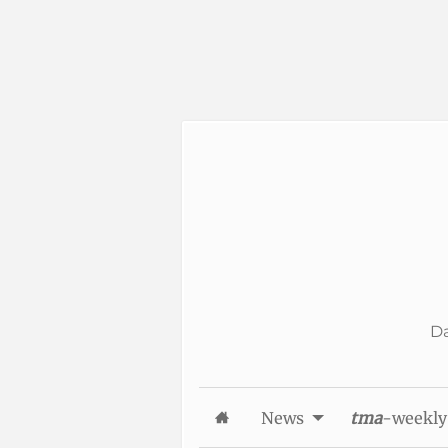
Skip to Content
Da
News
tma
-weekly