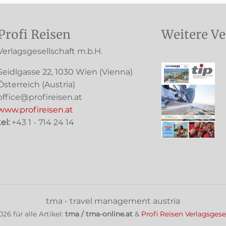
Profi Reisen
Weitere Ve
Verlagsgesellschaft m.b.H.
Seidlgasse 22
,
1030
Wien
(Vienna)
Österreich (
Austria
)
office@profireisen.at
www.profireisen.at
tel:
+43 1 - 714 24 14
tma - travel management austria
026
für alle Artikel:
tma / tma-online.at
&
Profi Reisen Verlagsgese