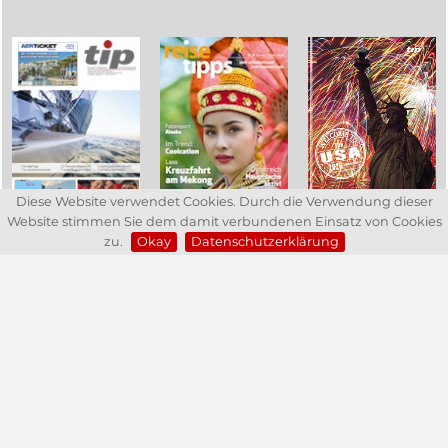
Diese Website verwendet Cookies. Durch die Verwendung dieser
Website stimmen Sie dem damit verbundenen Einsatz von Cookies
zu.
Okay
Datenschutzerklärung
tma - travel management austria
Copyright ©
2026
für alle Artikel:
tma / tma-online.at
&
Profi Reisen Verlagsgesellschaft m.b.H.