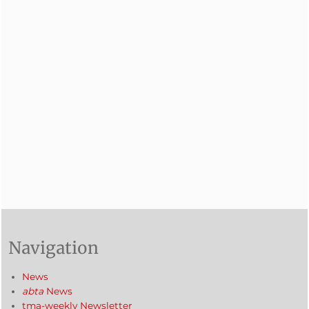
Navigation
News
abta
News
tma-weekly Newsletter