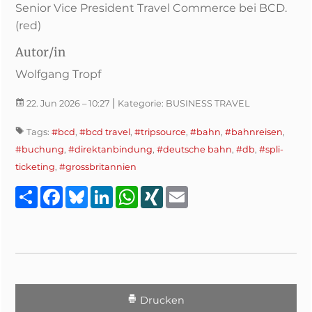
Senior Vice President Travel Commerce bei BCD.
(red)
Autor/in
Wolfgang Tropf
|
22. Jun 2026
– 10:27
Kategorie:
BUSINESS TRAVEL
Tags:
#bcd
,
#bcd travel
,
#tripsource
,
#bahn
,
#bahnreisen
,
#buchung
,
#direktanbindung
,
#deutsche bahn
,
#db
,
#spli-
ticketing
,
#grossbritannien
Teilen
Facebook
Bluesky
LinkedIn
WhatsApp
XING
Email
Drucken