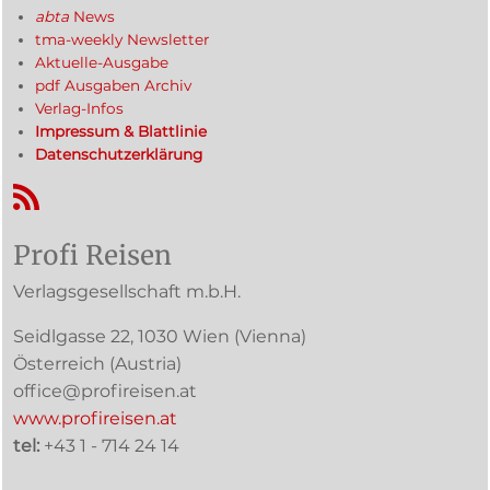
abta
News
tma-weekly Newsletter
Aktuelle-Ausgabe
pdf Ausgaben Archiv
Verlag-Infos
Impressum & Blattlinie
Datenschutzerklärung
RSS-Feed
Profi Reisen
Verlagsgesellschaft m.b.H.
Seidlgasse 22
,
1030
Wien
(Vienna)
Österreich (
Austria
)
office@profireisen.at
www.profireisen.at
tel:
+43 1 - 714 24 14