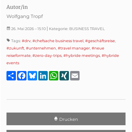
Autor/in
Wolfgang Tropf
|
26. Mai 2026
– 15:10
Kategorie:
BUSINESS TRAVEL
Tags:
#drv
,
#chefsache business travel
,
#geschäftsreise
,
#zukunft
,
#unternehmen
,
#travel manager
,
#neue
reiseformate
,
#zero-day-trips
,
#hybride meetings
,
#hybride
events
Teilen
Facebook
Bluesky
LinkedIn
WhatsApp
XING
Email
Drucken