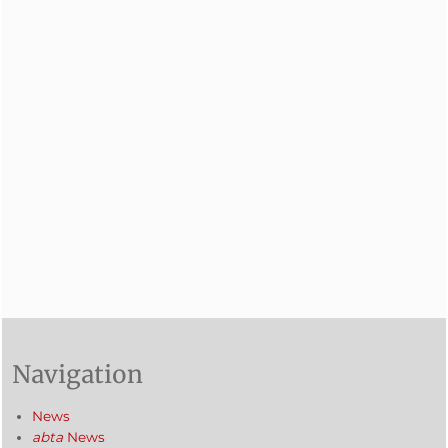
Navigation
News
abta
News