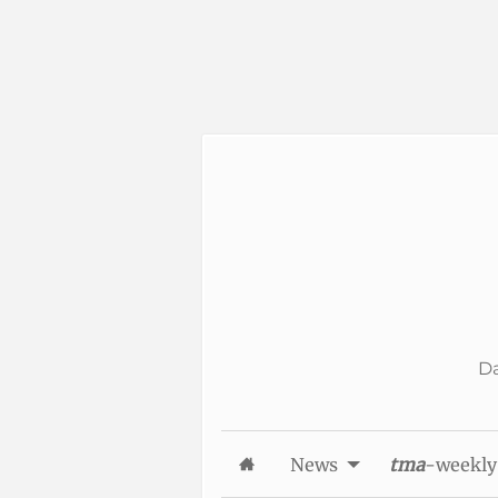
Skip to Content
Da
News
tma
-weekly