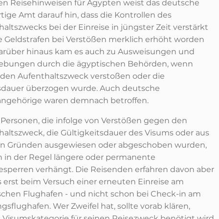
nen Reisehinweisen für Ägypten weist das deutsche
tige Amt darauf hin, dass die Kontrollen des
altszwecks bei der Einreise in jüngster Zeit verstärkt
e Geldstrafen bei Verstößen merklich erhöht worden
Darüber hinaus kam es auch zu Ausweisungen und
ebungen durch die ägyptischen Behörden, wenn
den Aufenthaltszweck verstoßen oder die
dauer überzogen wurde. Auch deutsche
angehörige waren demnach betroffen.
Personen, die infolge von Verstößen gegen den
haltszweck, die Gültigkeitsdauer des Visums oder aus
n Gründen ausgewiesen oder abgeschoben wurden,
 in der Regel längere oder permanente
sesperren verhängt. Die Reisenden erfahren davon aber
s erst beim Versuch einer erneuten Einreise am
schen Flughafen - und nicht schon bei Check-in am
sflughafen. Wer Zweifel hat, sollte vorab klären,
 Visumskategorie für seinen Reisezweck benötigt wird.