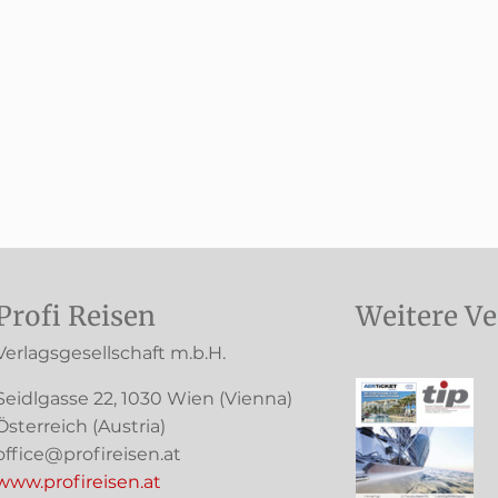
Profi Reisen
Weitere Ve
Verlagsgesellschaft m.b.H.
Seidlgasse 22
,
1030
Wien
(Vienna)
Österreich (
Austria
)
office@profireisen.at
www.profireisen.at