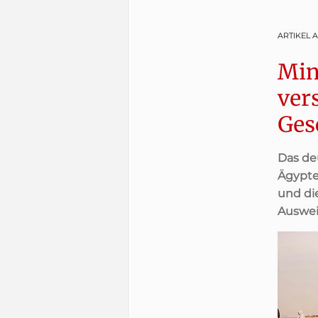
ARTIKEL 
Min
ver
Ges
Das de
Ägypte
und di
Auswei