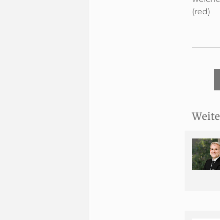
(red)
Weite