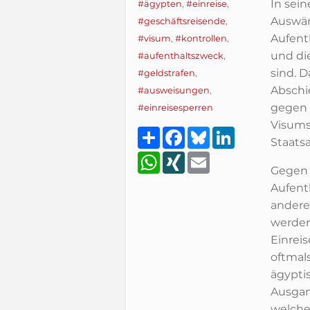
In sei
#ägypten
,
#einreise
,
Auswär
#geschäftsreisende
,
Aufenth
#visum
,
#kontrollen
,
und di
#aufenthaltszweck
,
sind. 
#geldstrafen
,
Abschi
#ausweisungen
,
gegen 
#einreisesperren
Visums
Teilen
Facebook
Bluesky
LinkedIn
Staats
WhatsApp
XING
Email
Gegen 
Aufent
andere
werden
Einrei
oftmal
ägypti
Ausgang
welche