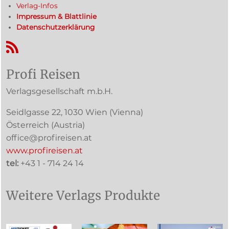
Verlag-Infos
Impressum & Blattlinie
Datenschutzerklärung
RSS-Feed
Profi Reisen
Verlagsgesellschaft m.b.H.
Seidlgasse 22
,
1030
Wien
(Vienna)
Österreich (
Austria
)
office@profireisen.at
www.profireisen.at
tel:
+43 1 - 714 24 14
Weitere Verlags Produkte