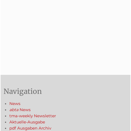
Navigation
News
abta
News
tma-weekly Newsletter
Aktuelle-Ausgabe
pdf Ausgaben Archiv