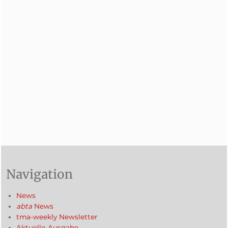
Navigation
News
abta
News
tma-weekly Newsletter
Aktuelle-Ausgabe