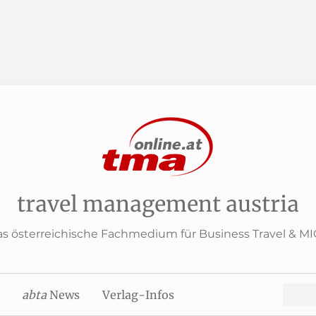
travel management austria
s österreichische Fachmedium für Business Travel & M
Search
abta
News
Verlag-Infos