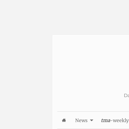
Skip to Content
Da
News
tma
-weekly