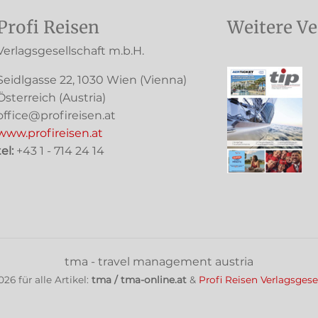
Profi Reisen
Weitere Ve
Verlagsgesellschaft m.b.H.
Seidlgasse 22
,
1030
Wien
(Vienna)
Österreich (
Austria
)
office@profireisen.at
www.profireisen.at
tel:
+43 1 - 714 24 14
tma - travel management austria
026
für alle Artikel:
tma / tma-online.at
&
Profi Reisen Verlagsgese