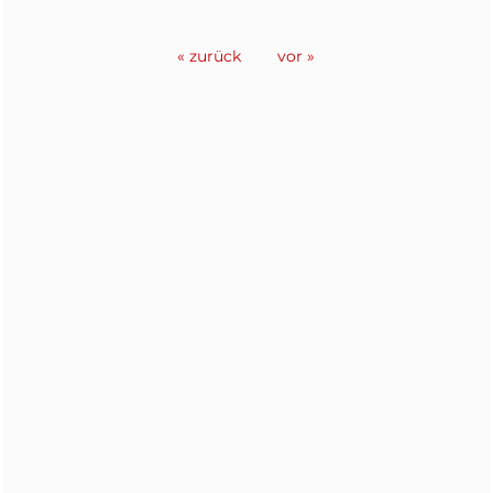
« zurück
vor »