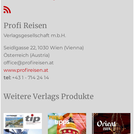
RSS-Feed
Profi Reisen
Verlagsgesellschaft m.b.H.
Seidlgasse 22
,
1030
Wien
(Vienna)
Österreich (
Austria
)
office@profireisen.at
www.profireisen.at
tel:
+43 1 - 714 24 14
Weitere Verlags Produkte