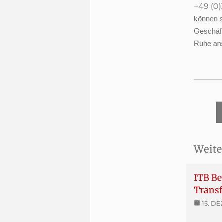
+49 (0
können s
Geschäft
Ruhe an
Weite
ITB Be
Trans
15. DE