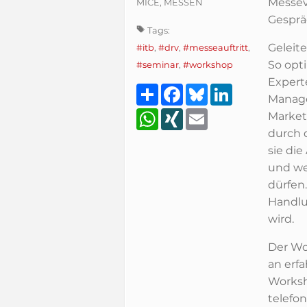
Messev
MICE, MESSEN
Gesprä
Tags:
Geleit
#itb
,
#drv
,
#messeauftritt
,
So opti
#seminar
,
#workshop
Experte
Teilen
Facebook
Bluesky
LinkedIn
Manage
WhatsApp
XING
Email
Market
durch 
sie di
und we
dürfen
Handlu
wird.
Der Wo
an erfa
Worksh
telefo