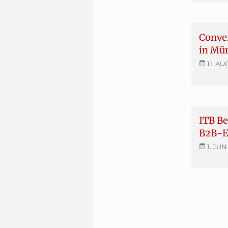
Conve
in Mü
11. AU
ITB Be
B2B-E
1. JUN