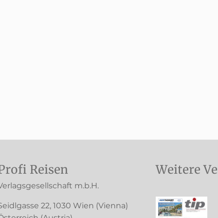
Profi Reisen
Weitere Ve
Verlagsgesellschaft m.b.H.
Seidlgasse 22
,
1030
Wien
(Vienna)
Österreich (
Austria
)