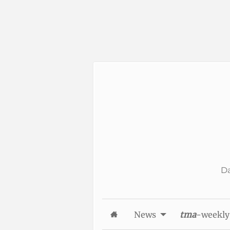
Skip to Content
Da
News
tma
-weekly