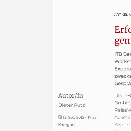
ARTIKEL 
Erf
gem
ITB Be
Worksh
Expert
zwecks
Gesprä
Autor/in
Die IT
GmbH, 
Dieter Putz
ReiseV
Ausste
13. Sep 2012
– 17:55
Septem
Kategorie: