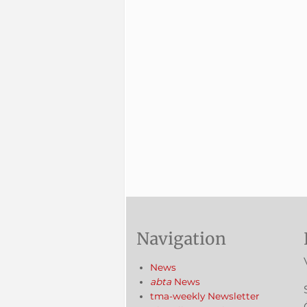
Navigation
News
abta
News
tma-weekly Newsletter