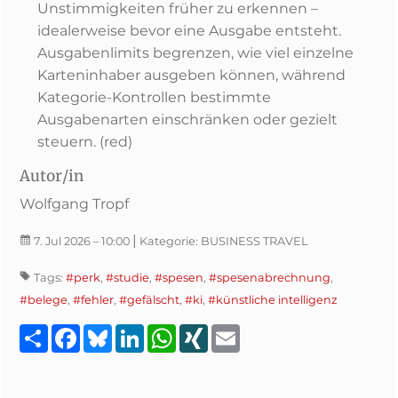
Unstimmigkeiten früher zu erkennen –
idealerweise bevor eine Ausgabe entsteht.
Ausgabenlimits begrenzen, wie viel einzelne
Karteninhaber ausgeben können, während
Kategorie-Kontrollen bestimmte
Ausgabenarten einschränken oder gezielt
steuern. (red)
Autor/in
Wolfgang Tropf
|
7. Jul 2026
– 10:00
Kategorie:
BUSINESS TRAVEL
Tags:
#perk
,
#studie
,
#spesen
,
#spesenabrechnung
,
#belege
,
#fehler
,
#gefälscht
,
#ki
,
#künstliche intelligenz
Teilen
Facebook
Bluesky
LinkedIn
WhatsApp
XING
Email