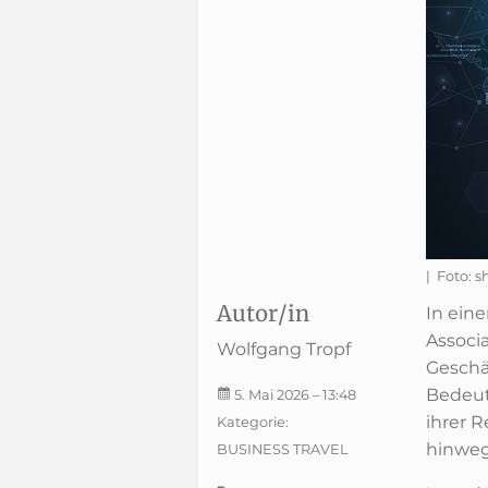
| Foto: s
Autor/in
In ein
Associ
Wolfgang Tropf
Geschä
Bedeut
5. Mai 2026
– 13:48
ihrer 
Kategorie:
hinweg
BUSINESS TRAVEL