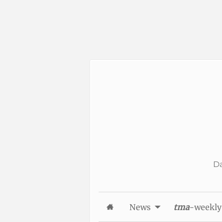
Skip to Content
Da
News
tma
-weekly