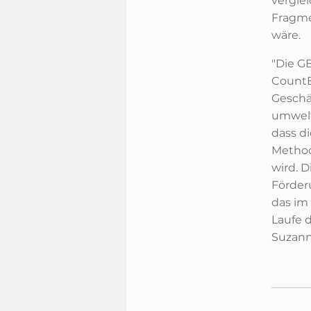
vergle
Fragme
wäre.
"Die G
CountE
Geschä
umwelt
dass di
Method
wird. D
Förder
das im
Laufe 
Suzann