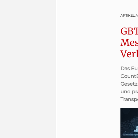
ARTIKEL 
GBT
Mes
Ver
Das Eu
CountE
Gesetz 
und pr
Transp