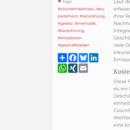
Laut de
Tags:
erfass
#countemissionseu
,
#eu-
ihrer 
parlament
,
#verordnung
,
Nachha
#gesetz
,
#methodik
,
integri
#berechnung
,
Geschäf
#emissionen
,
viele O
#geschäftsreisen
inkons
Teilen
Facebook
Bluesky
LinkedIn
Emissi
WhatsApp
XING
Email
Koste
Diese 
es, ein
Geschä
einhei
CountE
Wettbe
eine b