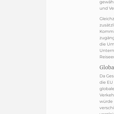
gewähr
und Ve
Gleich
zusätzl
Kommiss
zugäng
die Ums
Untern
Reiseem
Globa
Da Gesc
die EU
global
Verkeh
würde 
versch