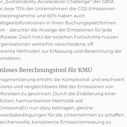
r „Sustainability Acceleration Challenge“ der GBTA
en zwar 70% der Unternehmen die CO2-Emissionen
Reiseprogramme und 60% haben auch
ltigkeitsfunktionen in ihren Buchungsplattformen
ert - darunter die Anzeige der Emissionen für jede
tsreise. Doch trotz der erzielten Fortschritte nutzen
rganisationen weiterhin verschiedene, oft
istente Methoden zur Erfassung und Berechnung der
onsdaten.
nloses Berechnungstool für KMU
Fragmentierung erhöht die Komplexität und erschwert
 klares und vergleichbares Bild der Emissionen von
ftsreisen zu gewinnen. Durch die Etablierung einer
tlichen, harmonisierten Methodik soll
missionsEU nun dazu beitragen, gleiche
werbsbedingungen für die Unternehmen zu schaffen,
ranchenweite, konsistente Emissionsmessung zu