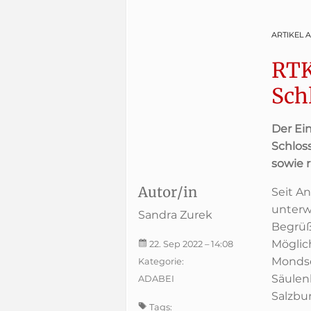
ARTIKEL 
RTK
Sch
Der Ei
Schlos
sowie 
Autor/in
Seit A
unterw
Sandra Zurek
Begrüß
Möglic
22. Sep 2022
– 14:08
Mondse
Kategorie:
Säulen
ADABEI
Salzbur
Tags: