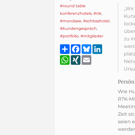
#round table
„Wir
konferenzhotels
,
#rtk
,
Kund
#mondsee
,
#schlosshotel
,
lock
#kundengespräch
,
über
#portfolio
,
#mitglieder
zu i
werd
Teilen
Facebook
Bluesky
LinkedIn
plat
WhatsApp
XING
Email
Netw
Ursu
Persön
Wie Hu
RTK-Mi
Meetin
Zeit s
seien 
werden