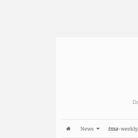
Skip to Content
Da
News
tma
-weekly