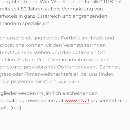
 ergibt sich eine Win-Win-Situation für alle.“
RTK hat
reits seit 50 Jahren auf die Vermarktung von
rhotels in ganz Österreich und angrenzenden
ländern spezialisiert.
ch unser breit angelegtes Portfolio an Hotels und
tlocations können wir den Veranstalter:innen
tend zur Seite stehen und den optimalen Ort
ehlen. Als Non-Profit-Verein arbeiten wir dabei
enlos und provisionsfrei. Ob Kundenevent, Seminar,
ress oder Firmenweihnachtsfeier, bei uns findet
r die passende Location“,
sagt Huber.
itglieder werden im jährlich erscheinenden
ederkatalog sowie online auf
www.rtk.at
präsentiert und
ellt. (red)