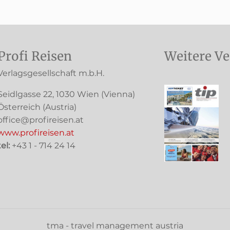
Profi Reisen
Weitere Ve
Verlagsgesellschaft m.b.H.
Seidlgasse 22
,
1030
Wien
(Vienna)
Österreich (
Austria
)
office@profireisen.at
www.profireisen.at
tel:
+43 1 - 714 24 14
tma - travel management austria