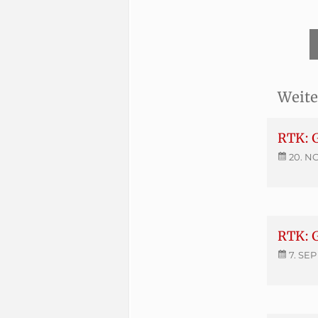
Weite
RTK: G
20. N
RTK: 
7. SEP