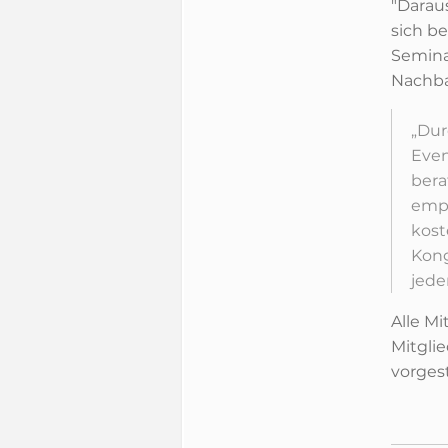
"Daraus
sich be
Semina
Nachbar
„Dur
Even
bera
empf
kost
Kong
jede
Alle M
Mitgli
vorgest