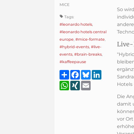
MICE
So wir
indivi
Tags:
andere
#leonardo hotels
,
Techno
#leonardo hotels central
europe
,
#mice-formate
,
Live-
#hybrid-events
,
#live-
"Hybri
events
,
#brain-breaks
,
bleibe
#kaffeepause
ergänzt
Teilen
Facebook
Bluesky
LinkedIn
Sandra
WhatsApp
XING
Email
Hotels
Die An
damit 
können
vor Or
erhöhe
Verans