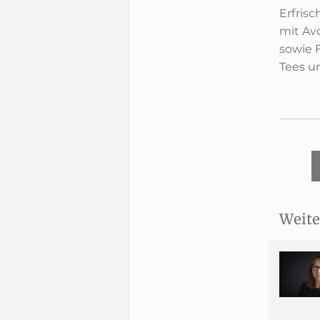
Erfris
mit Av
sowie 
Tees u
Weite