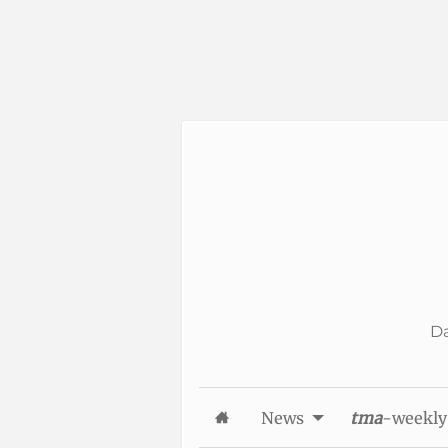
Skip to Content
Da
News
tma
-weekly