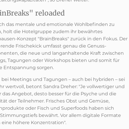
inBreaks" reloaded
h das mentale und emotionale Wohlbefinden zu
n, holt die Hotelgruppe zudem ihr bewährtes
pausen-Konzept "BrainBreaks" zurück in den Fokus. Der
sierende Frischekick umfasst genau die Genuss-
enten, die neue und langanhaltende Kraft zwischen
gs, Tagungen oder Workshops bieten und somit für
ge Entspannung sorgen.
 bei Meetings und Tagungen – auch bei hybriden – sei
hr wertvoll, betont Sandra Dreher: "Je vollwertiger und
r das Angebot, desto besser für die Psyche und die
vität der Teilnehmer. Frisches Obst und Gemüse,
rnprodukte oder Fisch und Superfoods haben sich
Stimmungstiefs bewährt. Vor allem digitale Formate
n eine höhere Konzentration".