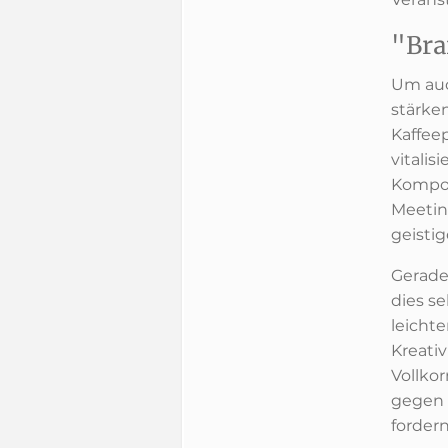
"Bra
Um auc
stärke
Kaffee
vitali
Kompon
Meetin
geisti
Gerade
dies se
leichte
Kreati
Vollko
gegen 
forder