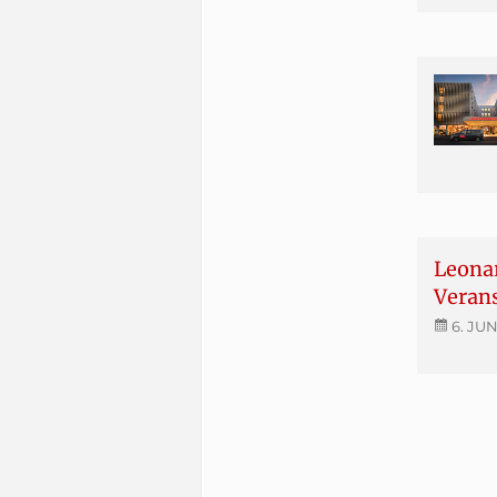
Leonar
Veran
6. JU