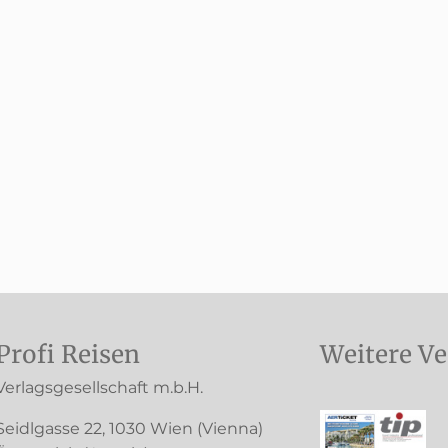
Profi Reisen
Weitere Ve
Verlagsgesellschaft m.b.H.
Seidlgasse 22
,
1030
Wien
(Vienna)