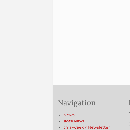
Navigation
News
abta
News
tma-weekly Newsletter