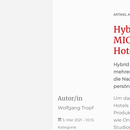
ARTIKEL 
Hyb
MIC
Hot
Hybrid 
mehrer
die Na
persön
Autor/in
Um dar
Hotels
Wolfgang Tropf
Produk
wie On
3. Mär 2021
– 10:15
Studios
Kategorie: