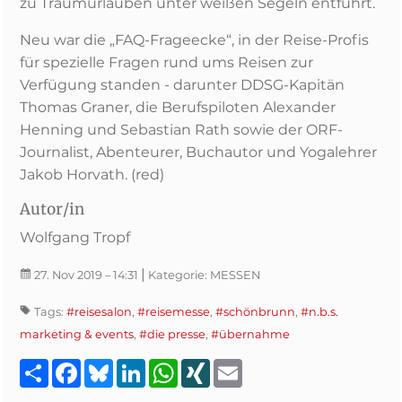
zu Traumurlauben unter weißen Segeln entführt.
Neu war die „FAQ-Frageecke“, in der Reise-Profis
für spezielle Fragen rund ums Reisen zur
Verfügung standen - darunter DDSG-Kapitän
Thomas Graner, die Berufspiloten Alexander
Henning und Sebastian Rath sowie der ORF-
Journalist, Abenteurer, Buchautor und Yogalehrer
Jakob Horvath. (red)
Autor/in
Wolfgang Tropf
|
27. Nov 2019
– 14:31
Kategorie:
MESSEN
Tags:
#reisesalon
,
#reisemesse
,
#schönbrunn
,
#n.b.s.
marketing & events
,
#die presse
,
#übernahme
Teilen
Facebook
Bluesky
LinkedIn
WhatsApp
XING
Email