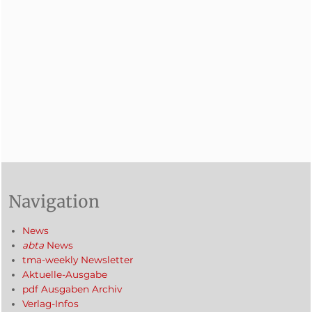
Navigation
News
abta
News
tma-weekly Newsletter
Aktuelle-Ausgabe
pdf Ausgaben Archiv
Verlag-Infos