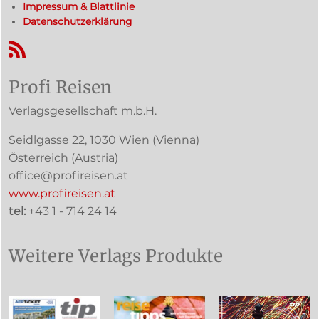
Impressum & Blattlinie
Datenschutzerklärung
RSS-Feed
Profi Reisen
Verlagsgesellschaft m.b.H.
Seidlgasse 22
,
1030
Wien
(Vienna)
Österreich (
Austria
)
office@profireisen.at
www.profireisen.at
tel:
+43 1 - 714 24 14
Weitere Verlags Produkte