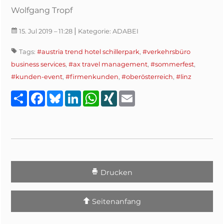
Wolfgang Tropf
|
15. Jul 2019
– 11:28
Kategorie:
ADABEI
Tags:
#austria trend hotel schillerpark
,
#verkehrsbüro
business services
,
#ax travel management
,
#sommerfest
,
#kunden-event
,
#firmenkunden
,
#oberösterreich
,
#linz
Teilen
Facebook
Bluesky
LinkedIn
WhatsApp
XING
Email
Drucken
Seitenanfang