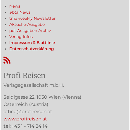
News
abta
News
tma-weekly Newsletter
Aktuelle-Ausgabe
pdf Ausgaben Archiv
Verlag-Infos
Impressum & Blattlinie
Datenschutzerklärung
RSS-Feed
Profi Reisen
Verlagsgesellschaft m.b.H.
Seidlgasse 22
,
1030
Wien
(Vienna)
Österreich (
Austria
)
office@profireisen.at
www.profireisen.at
tel:
+43 1 - 714 24 14