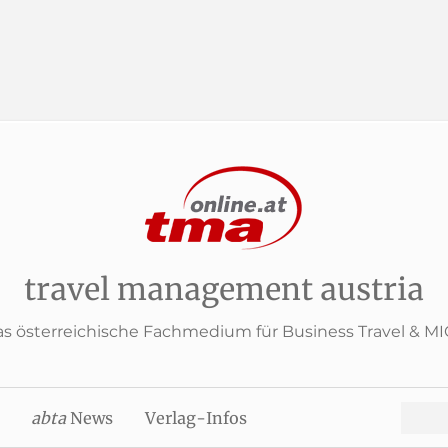
travel management austria
s österreichische Fachmedium für Business Travel & M
Search
abta
News
Verlag-Infos