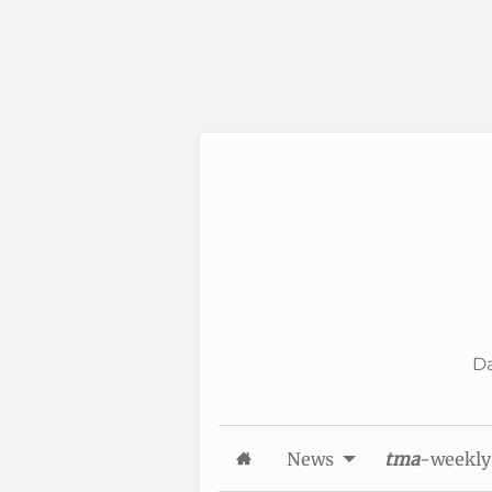
Skip to Content
Da
News
tma
-weekly