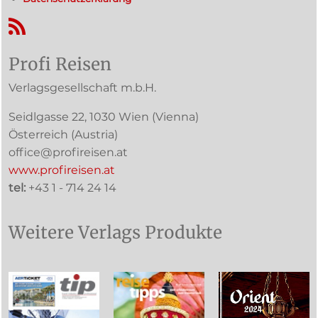
RSS-Feed
Profi Reisen
Verlagsgesellschaft m.b.H.
Seidlgasse 22
,
1030
Wien
(Vienna)
Österreich (
Austria
)
office@profireisen.at
www.profireisen.at
tel:
+43 1 - 714 24 14
Weitere Verlags Produkte