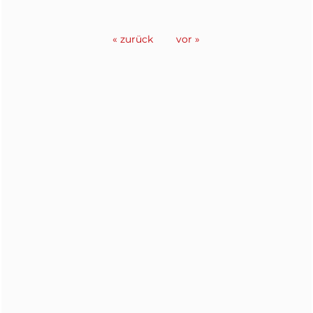
« zurück
vor »