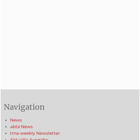
Navigation
News
abta
News
tma-weekly Newsletter
Aktuelle-Ausgabe