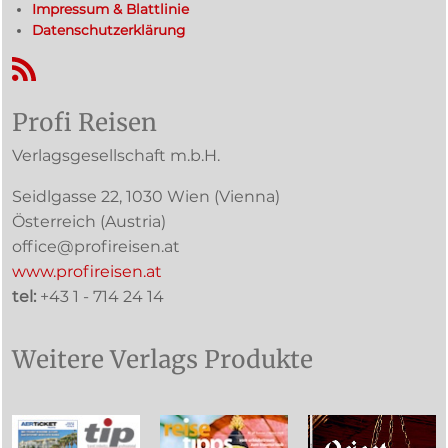
Impressum & Blattlinie
Datenschutzerklärung
RSS-Feed
Profi Reisen
Verlagsgesellschaft m.b.H.
Seidlgasse 22
,
1030
Wien
(Vienna)
Österreich (
Austria
)
office@profireisen.at
www.profireisen.at
tel:
+43 1 - 714 24 14
Weitere Verlags Produkte