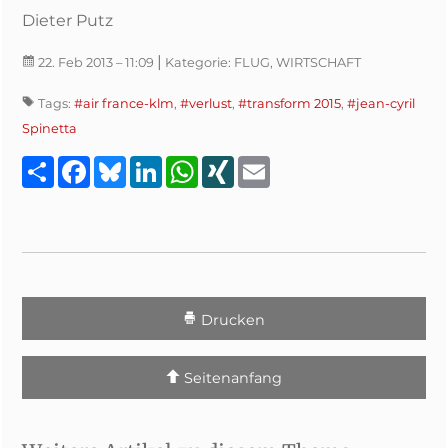
Dieter Putz
|
22. Feb 2013
– 11:09
Kategorie:
FLUG, WIRTSCHAFT
Tags:
#air france-klm
,
#verlust
,
#transform 2015
,
#jean-cyril
Spinetta
Teilen
Facebook
Bluesky
LinkedIn
WhatsApp
XING
Email
Drucken
Seitenanfang