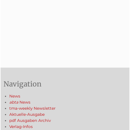
Navigation
News
abta
News
tma-weekly Newsletter
Aktuelle-Ausgabe
pdf Ausgaben Archiv
Verlag-Infos