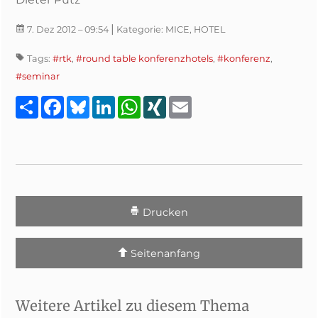
|
7. Dez 2012
– 09:54
Kategorie:
MICE, HOTEL
Tags:
#rtk
,
#round table konferenzhotels
,
#konferenz
,
#seminar
Teilen
Facebook
Bluesky
LinkedIn
WhatsApp
XING
Email
Drucken
Seitenanfang
Weitere Artikel zu diesem Thema