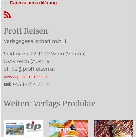
Datenschutzerklärung
RSS-Feed
Profi Reisen
Verlagsgesellschaft m.b.H.
Seidlgasse 22
,
1030
Wien
(Vienna)
Österreich (
Austria
)
office@profireisen.at
www.profireisen.at
tel:
+43 1 - 714 24 14
Weitere Verlags Produkte