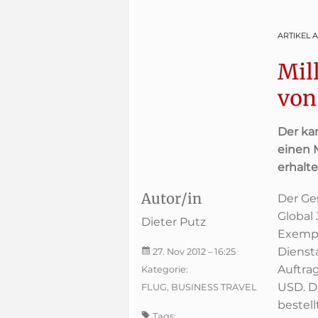
ARTIKEL 
Mil
von
Der ka
einen M
erhalte
Autor/in
Der Ge
Global 
Dieter Putz
Exempl
Diensta
27. Nov 2012
– 16:25
Auftra
Kategorie:
USD. Da
FLUG, BUSINESS TRAVEL
bestel
Tags: