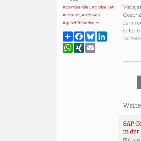
Vistaje
#bombardier
,
#global jet
,
Geschä
#vistajet
,
#schweiz
,
Jahr r
#geschäftsreisejet
setzt 
Teilen
Facebook
Bluesky
LinkedIn
(APA/r
WhatsApp
XING
Email
Weite
SAP Co
in der
6. MAI