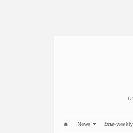
Skip to Content
Da
News
tma
-weekly