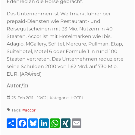
Edenred an die Börse gebracht.
Das Unternehmen ist Weltmarktführer bei
prepaid-Diensten wie Restaurant- und
Reisegutscheinen mit 33 Mio. Nutzern in 40
Staaten. Accor ist mit Hotelmarken wie Ibis,
Adagio, MGallery, Sofitel, Mercure, Pullman, Etap,
Suitehotel, Motel 6 oder Formule 1 in rund 100
Staaten vertreten. Das Unternehmen reduzierte
seine Schulden 2010 von 1,62 Mrd. auf 730 Mio.
EUR. (APA/red)
Autor/in
|
23. Feb 2011
– 10:02
Kategorie:
HOTEL
Tags:
#accor
Teilen
Facebook
Bluesky
LinkedIn
WhatsApp
XING
Email