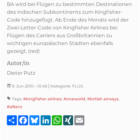
BA wird bei Flügen zu bestimmten Destinationen
des indischen Subkontinents zum Kingfisher-
Code hinzugefügt. Ab Ende des Monats wird der
Zwei-Letter-Code von Kingfisher Airlines bei
Flügen des Carriers aus Großbritannien zu
wichtigen europäischen Städten ebenfalls
gezeigt. (red)
Autor/in
Dieter Putz
|
9. Jun 2010
– 10:49
Kategorie:
FLUG
Tags:
#kingfisher airlines
,
#oneworld
,
#british airways
,
#allianz
Teilen
Facebook
Bluesky
LinkedIn
WhatsApp
XING
Email