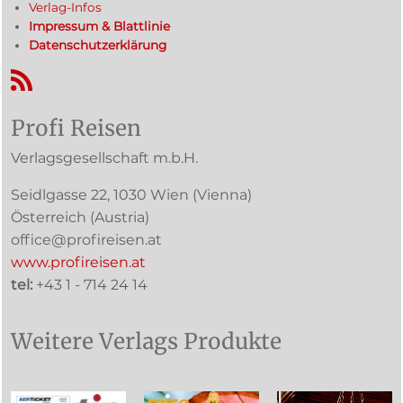
Verlag-Infos
Impressum & Blattlinie
Datenschutzerklärung
RSS-Feed
Profi Reisen
Verlagsgesellschaft m.b.H.
Seidlgasse 22
,
1030
Wien
(Vienna)
Österreich (
Austria
)
office@profireisen.at
www.profireisen.at
tel:
+43 1 - 714 24 14
Weitere Verlags Produkte