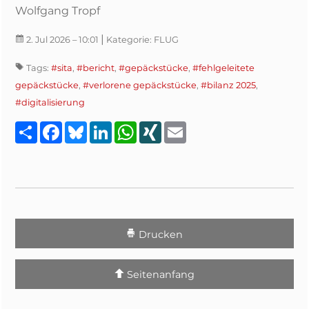
Wolfgang Tropf
|
2. Jul 2026
– 10:01
Kategorie:
FLUG
Tags:
#sita
,
#bericht
,
#gepäckstücke
,
#fehlgeleitete
gepäckstücke
,
#verlorene gepäckstücke
,
#bilanz 2025
,
#digitalisierung
Teilen
Facebook
Bluesky
LinkedIn
WhatsApp
XING
Email
Drucken
Seitenanfang