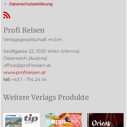
Datenschutzerklärung
RSS-Feed
Profi Reisen
Verlagsgesellschaft m.b.H.
Seidlgasse 22
,
1030
Wien
(Vienna)
Österreich (
Austria
)
office@profireisen.at
www.profireisen.at
tel:
+43 1 - 714 24 14
Weitere Verlags Produkte