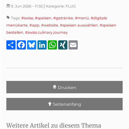
|
9. Jun 2026
– 11:55
Kategorie:
FLUG
Tags:
#swiss
,
#speisen
,
#getränke
,
#menü
,
#digitale
menükarte
,
#app
,
#website
,
#speisen auswählen
,
#speisen
bestellen
,
#swiss culinary journey
Teilen
Facebook
Bluesky
LinkedIn
WhatsApp
XING
Email
Drucken
Seitenanfang
Weitere Artikel zu diesem Thema