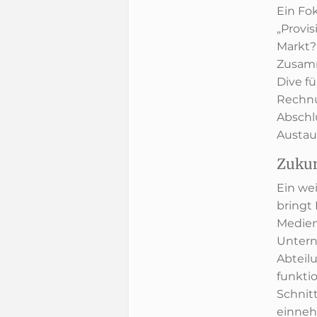
Ein Fo
„Provis
Markt?
Zusamm
Dive f
Rechnu
Abschl
Austau
Zukun
Ein wei
bringt
Medien
Untern
Abteil
funkti
Schnit
einne