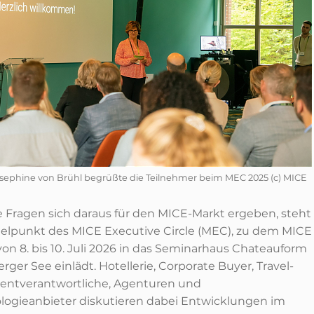
sephine von Brühl begrüßte die Teilnehmer beim MEC 2025 (c) MICE
 Fragen sich daraus für den MICE-Markt ergeben, steht
telpunkt des MICE Executive Circle (MEC), zu dem MICE
von 8. bis 10. Juli 2026 in das Seminarhaus Chateauform
rger See einlädt. Hotellerie, Corporate Buyer, Travel-
entverantwortliche, Agenturen und
logieanbieter diskutieren dabei Entwicklungen im