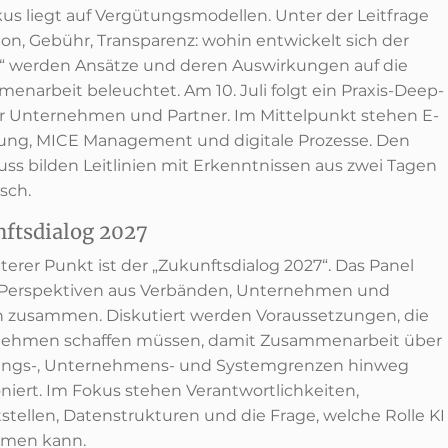
kus liegt auf Vergütungsmodellen. Unter der Leitfrage
ion, Gebühr, Transparenz: wohin entwickelt sich der
“ werden Ansätze und deren Auswirkungen auf die
enarbeit beleuchtet. Am 10. Juli folgt ein Praxis-Deep-
ür Unternehmen und Partner. Im Mittelpunkt stehen E-
ng, MICE Management und digitale Prozesse. Den
uss bilden Leitlinien mit Erkenntnissen aus zwei Tagen
sch.
ftsdialog 2027
terer Punkt ist der „Zukunftsdialog 2027“. Das Panel
 Perspektiven aus Verbänden, Unternehmen und
 zusammen. Diskutiert werden Voraussetzungen, die
ehmen schaffen müssen, damit Zusammenarbeit über
ungs-, Unternehmens- und Systemgrenzen hinweg
oniert. Im Fokus stehen Verantwortlichkeiten,
tstellen, Datenstrukturen und die Frage, welche Rolle KI
hmen kann.