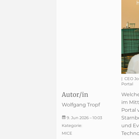
| CEO Jo
Portal
Autor/in
Welche
im Mit
Wolfgang Tropf
Portal 
Starnbe
9. Jun 2026
– 10:03
und Ev
Kategorie:
Techno
MICE