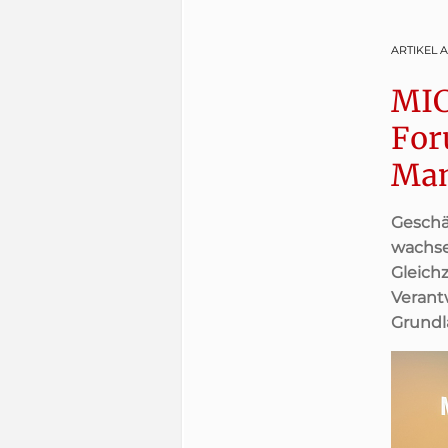
ARTIKEL 
MIC
For
Ma
Geschä
wachse
Gleich
Verant
Grundla