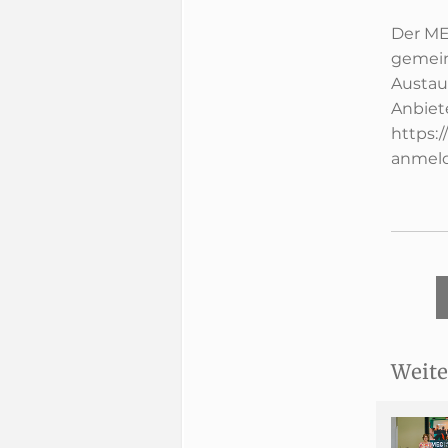
Der ME
gemein
Austau
Anbiet
https:
anmeld
Weite