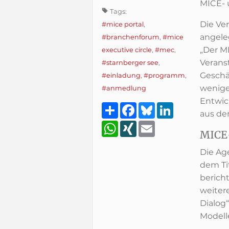
MICE- 
Tags:
Die Ver
#mice portal
,
angele
#branchenforum
,
#mice
„Der M
executive circle
,
#mec
,
Verans
#starnberger see
,
Geschäf
#einladung
,
#programm
,
wenige
#anmedlung
Entwic
Teilen
Facebook
Bluesky
LinkedIn
aus de
WhatsApp
XING
Email
MICE-
Die Age
dem Ti
berich
weiter
Dialog
Modell