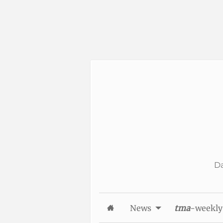
Skip to Content
Da
News
tma
-weekly