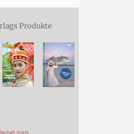
rlags Produkte
llschaft m.b.H.