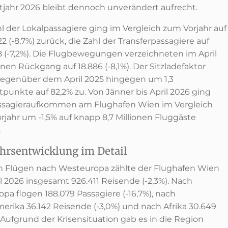
jahr 2026 bleibt dennoch unverändert aufrecht.
hl der Lokalpassagiere ging im Vergleich zum Vorjahr auf
22 (-8,7%) zurück, die Zahl der Transferpassagiere auf
8 (-7,2%). Die Flugbewegungen verzeichneten im April
nen Rückgang auf 18.886 (-8,1%). Der Sitzladefaktor
gegenüber dem April 2025 hingegen um 1,3
tpunkte auf 82,2% zu. Von Jänner bis April 2026 ging
ssagieraufkommen am Flughafen Wien im Vergleich
rjahr um -1,5% auf knapp 8,7 Millionen Fluggäste
.
hrsentwicklung im Detail
n Flügen nach Westeuropa zählte der Flughafen Wien
l 2026 insgesamt 926.411 Reisende (-2,3%). Nach
pa flogen 188.079 Passagiere (-16,7%), nach
erika 36.142 Reisende (-3,0%) und nach Afrika 30.649
. Aufgrund der Krisensituation gab es in die Region