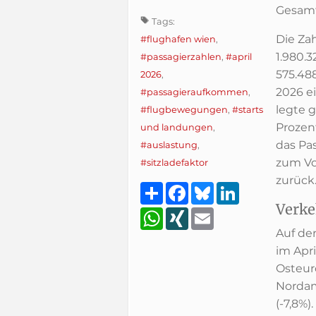
Gesamt
Tags:
Die Za
#flughafen wien
,
1.980.3
#passagierzahlen
,
#april
575.48
2026
,
2026 ei
#passagieraufkommen
,
legte 
#flugbewegungen
,
#starts
Prozen
und landungen
,
das Pa
#auslastung
,
zum Vo
#sitzladefaktor
zurück
Teilen
Facebook
Bluesky
LinkedIn
Verke
WhatsApp
XING
Email
Auf de
im Apri
Osteuro
Nordam
(-7,8%)