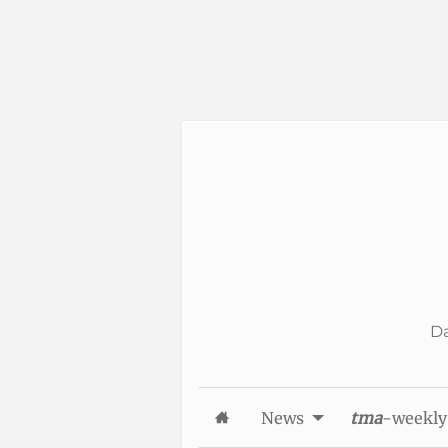
Skip to Content
Da
News
tma
-weekly