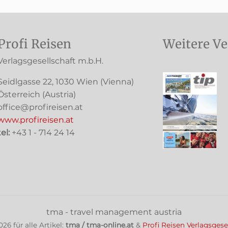
Profi Reisen
Weitere Ve
Verlagsgesellschaft m.b.H.
Seidlgasse 22
,
1030
Wien
(Vienna)
Österreich (
Austria
)
office@profireisen.at
www.profireisen.at
tel:
+43 1 - 714 24 14
tma - travel management austria
026
für alle Artikel:
tma / tma-online.at
&
Profi Reisen Verlagsgese