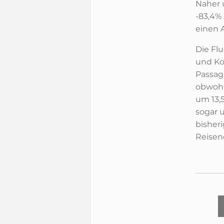
Naher 
-83,4%
einen 
Die Fl
und Ko
Passag
obwohl
um 13,
sogar 
bisheri
Reisen