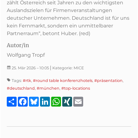
zählt Österreich seit Jahren zu den wichtigsten
Auslandszielen für Firmenveranstaltungen
deutscher Unternehmen. Deutschland ist für uns
kein Fernmarkt, sondern ein unmittelbarer
Partnerraum“, betont Huber. (red)
Autor/in
Wolfgang Tropf
|
25. Mär 2026
– 10:05
Kategorie:
MICE
Tags:
#rtk
,
#round table konferenzhotels
,
#präsentation
,
#deutschland
,
#münchen
,
#top-locations
Teilen
Facebook
Bluesky
LinkedIn
WhatsApp
XING
Email