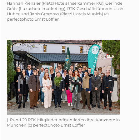
Hannah Kienzler (Platzl Hotels Inselkammer KG), Gerlinde
Grätz (Luxushotelmarketing), RTK-Geschäftsführerin Uschi
Huber und Janis Gromovs (Platzl Hotels Munich) (c)
perfectphoto Ernst Löffler
| Rund 20 RTK-Mitglieder präsentierten ihre Konzepte in
München (c) perfectphoto Ernst Löffler