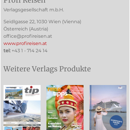
Profi Reisen
Verlagsgesellschaft m.b.H.
Seidlgasse 22
,
1030
Wien
(Vienna)
Österreich (
Austria
)
office@profireisen.at
www.profireisen.at
tel:
+43 1 - 714 24 14
Weitere Verlags Produkte