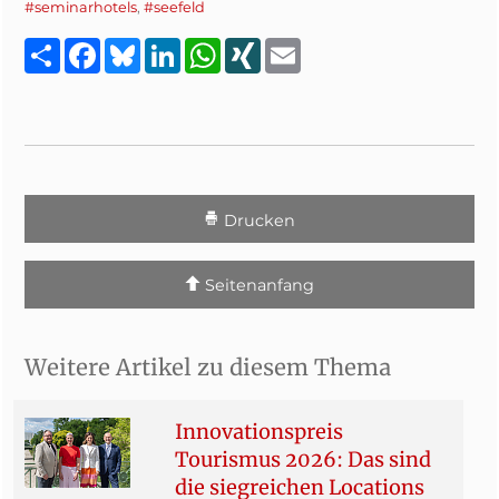
#seminarhotels
,
#seefeld
Teilen
Facebook
Bluesky
LinkedIn
WhatsApp
XING
Email
Drucken
Seitenanfang
Weitere Artikel zu diesem Thema
Innovationspreis
Tourismus 2026: Das sind
die siegreichen Locations