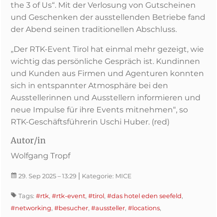
the 3 of Us“. Mit der Verlosung von Gutscheinen
und Geschenken der ausstellenden Betriebe fand
der Abend seinen traditionellen Abschluss.
„Der RTK-Event Tirol hat einmal mehr gezeigt, wie
wichtig das persönliche Gespräch ist. Kundinnen
und Kunden aus Firmen und Agenturen konnten
sich in entspannter Atmosphäre bei den
Ausstellerinnen und Ausstellern informieren und
neue Impulse für ihre Events mitnehmen“, so
RTK-Geschäftsführerin Uschi Huber. (red)
Autor/in
Wolfgang Tropf
|
29. Sep 2025
– 13:29
Kategorie:
MICE
Tags:
#rtk
,
#rtk-event
,
#tirol
,
#das hotel eden seefeld
,
#networking
,
#besucher
,
#aussteller
,
#locations
,