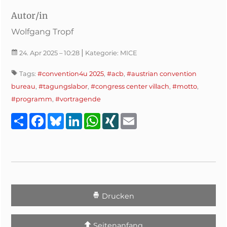
Autor/in
Wolfgang Tropf
|
24. Apr 2025
– 10:28
Kategorie:
MICE
Tags:
#convention4u 2025
,
#acb
,
#austrian convention
bureau
,
#tagungslabor
,
#congress center villach
,
#motto
,
#programm
,
#vortragende
Teilen
Facebook
Bluesky
LinkedIn
WhatsApp
XING
Email
Drucken
Seitenanfang