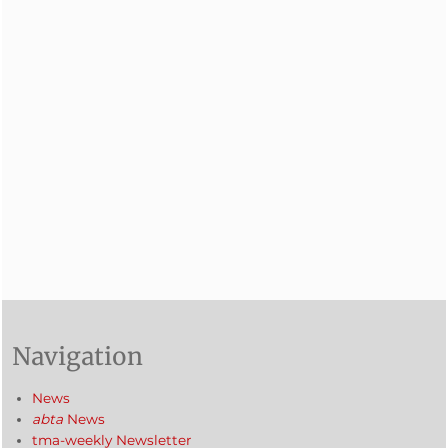
Navigation
News
abta
News
tma-weekly Newsletter