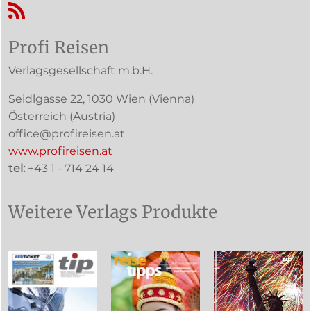
RSS-Feed
Profi Reisen
Verlagsgesellschaft m.b.H.
Seidlgasse 22
,
1030
Wien
(Vienna)
Österreich (
Austria
)
office@profireisen.at
www.profireisen.at
tel:
+43 1 - 714 24 14
Weitere Verlags Produkte