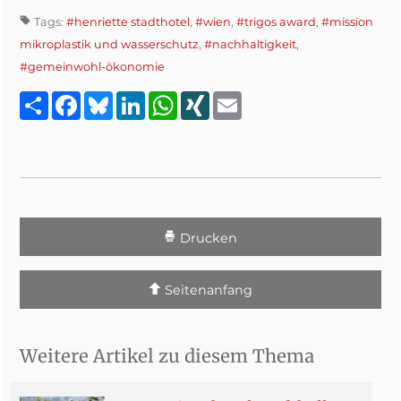
Tags:
#henriette stadthotel
,
#wien
,
#trigos award
,
#mission
mikroplastik und wasserschutz
,
#nachhaltigkeit
,
#gemeinwohl-ökonomie
Teilen
Facebook
Bluesky
LinkedIn
WhatsApp
XING
Email
Drucken
Seitenanfang
Weitere Artikel zu diesem Thema