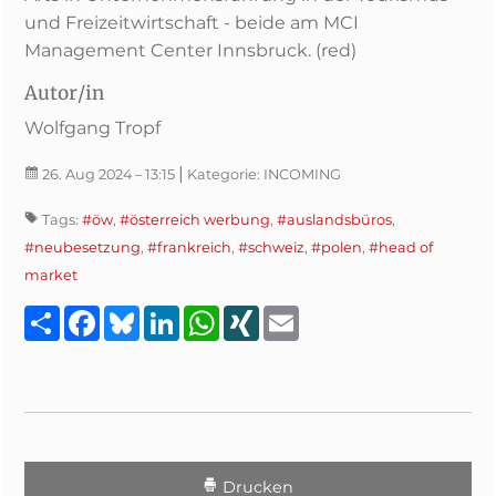
und Freizeitwirtschaft - beide am MCI
Management Center Innsbruck. (red)
Autor/in
Wolfgang Tropf
|
26. Aug 2024
– 13:15
Kategorie:
INCOMING
Tags:
#öw
,
#österreich werbung
,
#auslandsbüros
,
#neubesetzung
,
#frankreich
,
#schweiz
,
#polen
,
#head of
market
Teilen
Facebook
Bluesky
LinkedIn
WhatsApp
XING
Email
Drucken