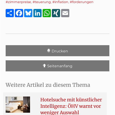
#zimmerpreise
,
#teuerung
,
#inflation
,
#forderungen
Teilen
Facebook
Bluesky
LinkedIn
WhatsApp
XING
Email
Drucken
Seitenanfang
Weitere Artikel zu diesem Thema
Hotelsuche mit künstlicher
Intelligenz: ÖHV warnt vor
weniger Auswahl