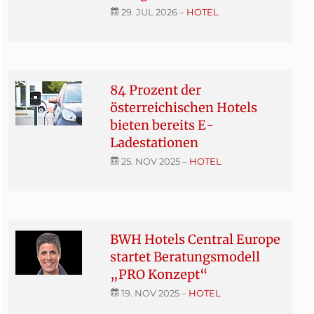
29. JUL 2026
–
HOTEL
84 Prozent der
österreichischen Hotels
bieten bereits E-
Ladestationen
25. NOV 2025
–
HOTEL
BWH Hotels Central Europe
startet Beratungsmodell
„PRO Konzept“
19. NOV 2025
–
HOTEL