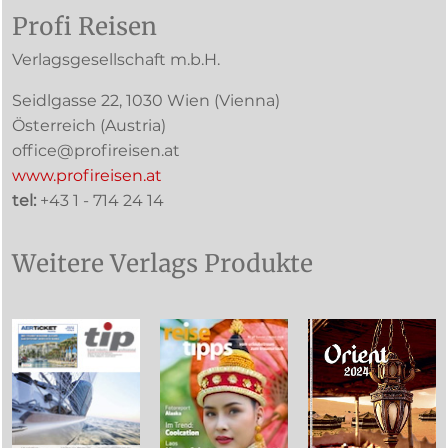
Profi Reisen
Verlagsgesellschaft m.b.H.
Seidlgasse 22
,
1030
Wien
(Vienna)
Österreich (
Austria
)
office@profireisen.at
www.profireisen.at
tel:
+43 1 - 714 24 14
Weitere Verlags Produkte