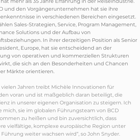
hat mehr als 35 Jahre Erfahrung in der Reiseindustrie.
D und den Vorgängerunternehmen hat sie ihre
enkenntnisse in verschiedenen Bereichen eingesetzt.
ählen Sales-Strategien, Service, Program Management,
mance Solutions und der Aufbau von
tsbeziehungen. In ihrer derzeitigen Position als Senior
resident, Europe, hat sie entscheidend an der
tung von operativen und kommerziellen Strukturen
irkt, die sich an den Besonderheiten und Chancen
er Märkte orientieren.
t vielen Jahren treibt Michèle Innovationen für
en voran und ist maßgeblich daran beteiligt, die
zienz in unserer eigenen Organisation zu steigern. Ich
e mich, sie im globalen Führungsteam von BCD
kommen zu heißen und bin zuversichtlich, dass
re vielfältige, komplexe europäische Region unter
r Führung weiter wachsen wird“,
so John Snyder.