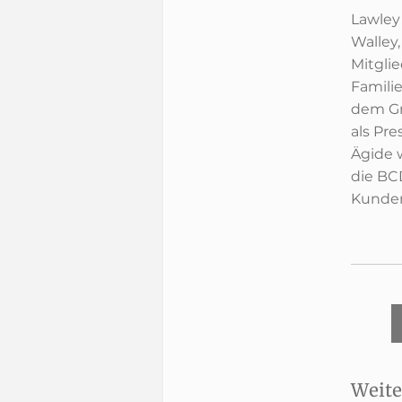
Lawley
Walley
Mitgli
Famili
dem Gr
als Pr
Ägide 
die BC
Kunden
Weite