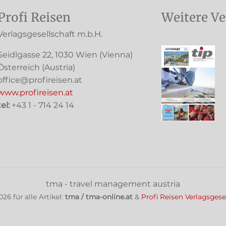
Profi Reisen
Weitere Ve
Verlagsgesellschaft m.b.H.
Seidlgasse 22
,
1030
Wien
(Vienna)
Österreich (
Austria
)
office@profireisen.at
www.profireisen.at
tel:
+43 1 - 714 24 14
tma - travel management austria
026
für alle Artikel:
tma / tma-online.at
&
Profi Reisen Verlagsgese