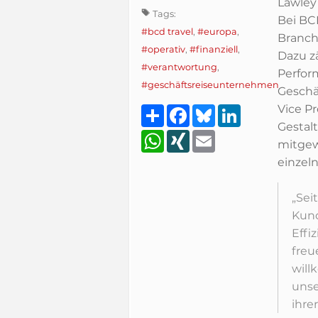
Lawley 
Tags:
Bei BC
#bcd travel
,
#europa
,
Branch
#operativ
,
#finanziell
,
Dazu z
#verantwortung
,
Perfor
#geschäftsreiseunternehmen
Geschäf
Vice P
Teilen
Facebook
Bluesky
LinkedIn
Gestal
WhatsApp
XING
Email
mitgew
einzeln
„Sei
Kund
Effi
freu
will
unse
ihre