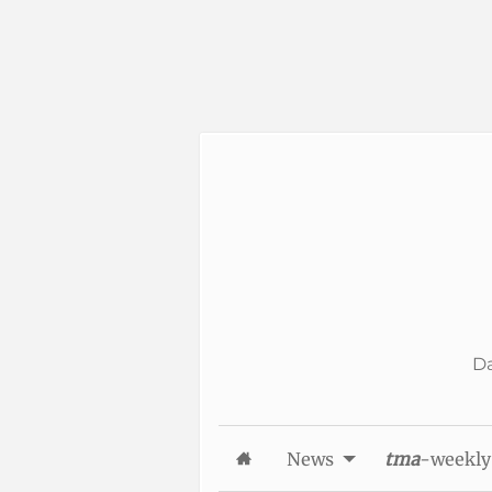
Skip to Content
Da
News
tma
-weekly