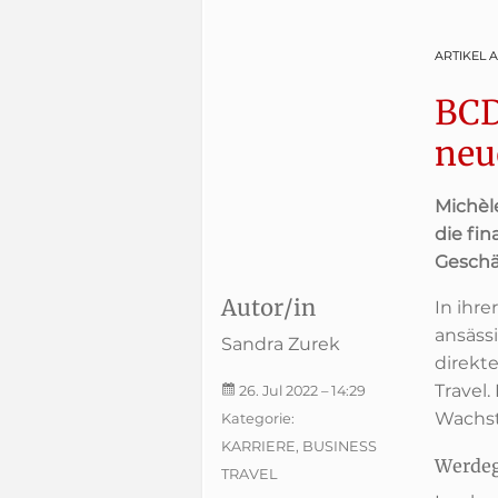
ARTIKEL 
BCD
neu
Michèl
die fi
Geschä
Autor/in
In ihre
ansäss
Sandra Zurek
direkt
Travel.
26. Jul 2022
– 14:29
Wachst
Kategorie:
KARRIERE, BUSINESS
Werdeg
TRAVEL