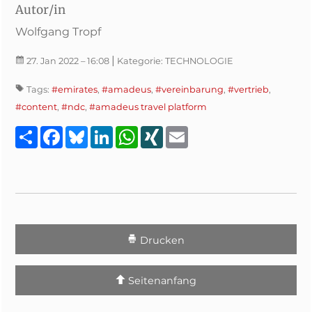
Autor/in
Wolfgang Tropf
|
27. Jan 2022
– 16:08
Kategorie:
TECHNOLOGIE
Tags:
#emirates
,
#amadeus
,
#vereinbarung
,
#vertrieb
,
#content
,
#ndc
,
#amadeus travel platform
Teilen
Facebook
Bluesky
LinkedIn
WhatsApp
XING
Email
Drucken
Seitenanfang