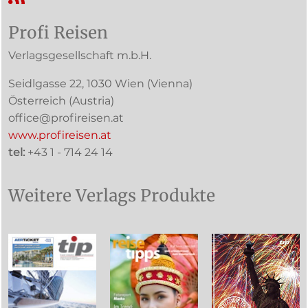
Profi Reisen
Verlagsgesellschaft m.b.H.
Seidlgasse 22
,
1030
Wien
(Vienna)
Österreich (
Austria
)
office@profireisen.at
www.profireisen.at
tel:
+43 1 - 714 24 14
Weitere Verlags Produkte