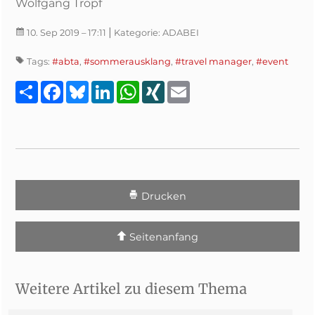
Wolfgang Tropf
|
10. Sep 2019
– 17:11
Kategorie:
ADABEI
Tags:
#abta
,
#sommerausklang
,
#travel manager
,
#event
Teilen
Facebook
Bluesky
LinkedIn
WhatsApp
XING
Email
Drucken
Seitenanfang
Weitere Artikel zu diesem Thema