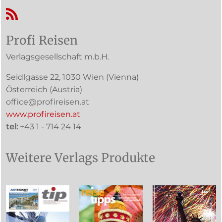
RSS-Feed
Profi Reisen
Verlagsgesellschaft m.b.H.
Seidlgasse 22
,
1030
Wien
(Vienna)
Österreich (
Austria
)
office@profireisen.at
www.profireisen.at
tel:
+43 1 - 714 24 14
Weitere Verlags Produkte