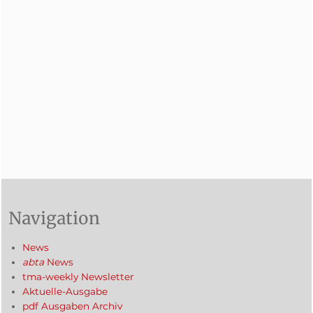
Navigation
News
abta
News
tma-weekly Newsletter
Aktuelle-Ausgabe
pdf Ausgaben Archiv