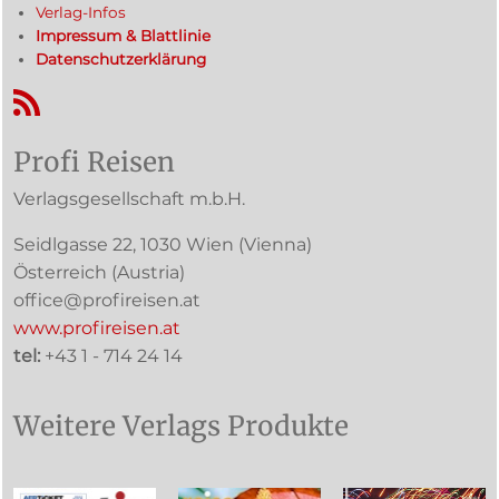
Verlag-Infos
Impressum & Blattlinie
Datenschutzerklärung
RSS-Feed
Profi Reisen
Verlagsgesellschaft m.b.H.
Seidlgasse 22
,
1030
Wien
(Vienna)
Österreich (
Austria
)
office@profireisen.at
www.profireisen.at
tel:
+43 1 - 714 24 14
Weitere Verlags Produkte