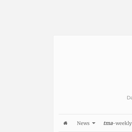
Skip to Content
Da
News
tma
-weekly