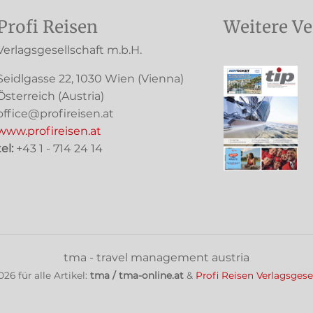
Profi Reisen
Weitere Ve
Verlagsgesellschaft m.b.H.
Seidlgasse 22
,
1030
Wien
(Vienna)
Österreich (
Austria
)
office@profireisen.at
www.profireisen.at
tel:
+43 1 - 714 24 14
tma - travel management austria
026
für alle Artikel:
tma / tma-online.at
&
Profi Reisen Verlagsgese