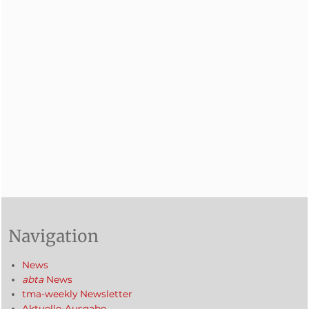
Navigation
News
abta
News
tma-weekly Newsletter
Aktuelle-Ausgabe