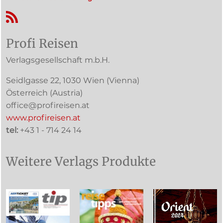
RSS-Feed
Profi Reisen
Verlagsgesellschaft m.b.H.
Seidlgasse 22
,
1030
Wien
(Vienna)
Österreich (
Austria
)
office@profireisen.at
www.profireisen.at
tel:
+43 1 - 714 24 14
Weitere Verlags Produkte