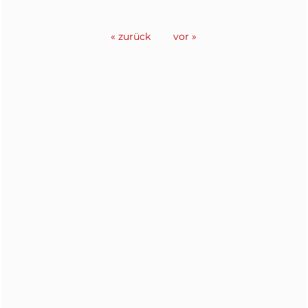
« zurück
vor »