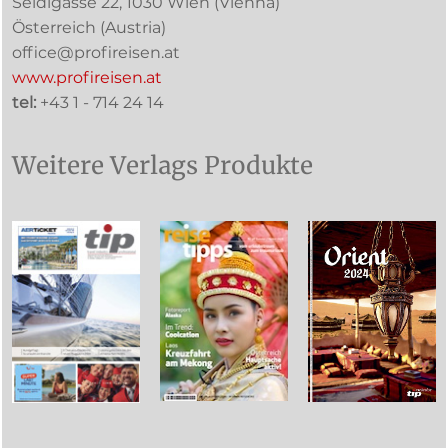
Seidlgasse 22
,
1030
Wien
(Vienna)
Österreich (
Austria
)
office@profireisen.at
www.profireisen.at
tel:
+43 1 - 714 24 14
Weitere Verlags Produkte