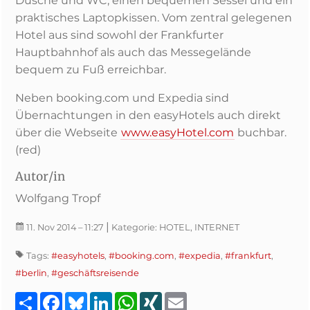
Dusche und WC, einen bequemen Sessel und ein
praktisches Laptopkissen. Vom zentral gelegenen
Hotel aus sind sowohl der Frankfurter
Hauptbahnhof als auch das Messegelände
bequem zu Fuß erreichbar.
Neben booking.com und Expedia sind
Übernachtungen in den easyHotels auch direkt
über die Webseite
www.easyHotel.com
buchbar.
(red)
Autor/in
Wolfgang Tropf
|
11. Nov 2014
– 11:27
Kategorie:
HOTEL, INTERNET
Tags:
#easyhotels
,
#booking.com
,
#expedia
,
#frankfurt
,
#berlin
,
#geschäftsreisende
Teilen
Facebook
Bluesky
LinkedIn
WhatsApp
XING
Email