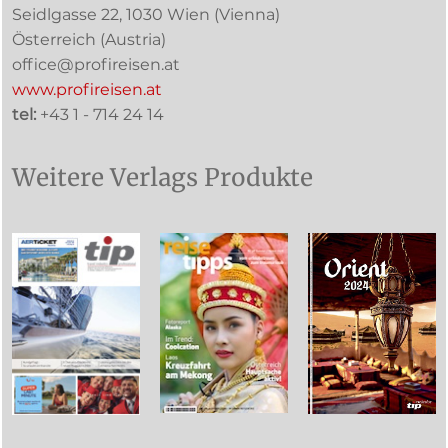
Seidlgasse 22
,
1030
Wien
(Vienna)
Österreich (
Austria
)
office@profireisen.at
www.profireisen.at
tel:
+43 1 - 714 24 14
Weitere Verlags Produkte